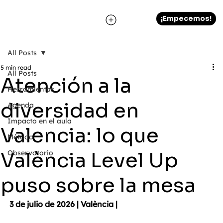
¡Empecemos!
All Posts
5 min read
All Posts
Atención a la
Herramientas
diversidad en
Agenda
Impacto en el aula
Valencia: lo que
Método
València Level Up
Observatorio
puso sobre la mesa
3 de julio de 2026 
| València |