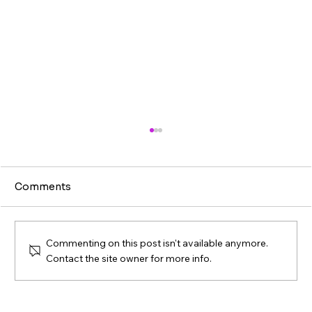
Comments
Commenting on this post isn't available anymore.
Contact the site owner for more info.
Valencia abre conversación sobre
videojuegos, educación e innovación