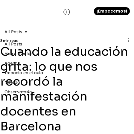
¡Empecemos!
All Posts
3 min read
All Posts
Cuando la educación
Herramientas
grita: lo que nos
Agenda
Impacto en el aula
recordó la
Método
manifestación
Observatorio
docentes en
Barcelona